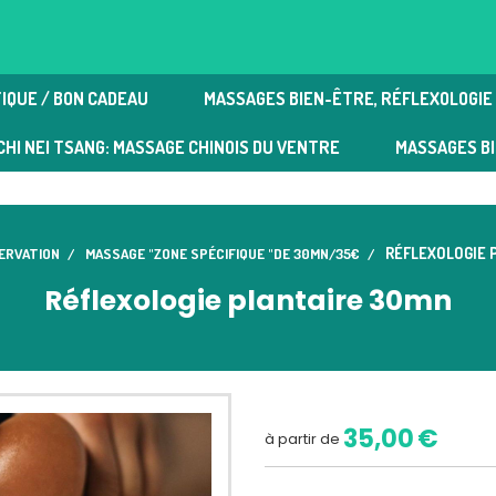
IQUE / BON CADEAU
MASSAGES BIEN-ÊTRE, RÉFLEXOLOGIE 
e plantaire | Massages bien-être
CHI NEI TSANG: MASSAGE CHINOIS DU VENTRE
MASSAGES B
RÉFLEXOLOGIE 
ERVATION
MASSAGE "ZONE SPÉCIFIQUE "DE 30MN/35€
Réflexologie plantaire 30mn
35,00
€
à partir de