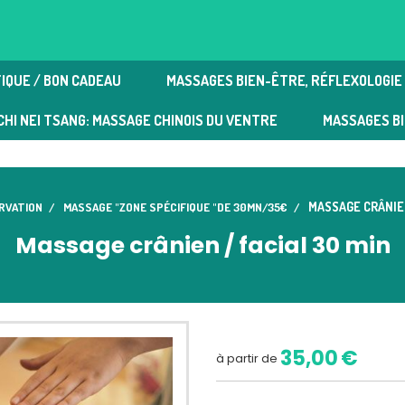
IQUE / BON CADEAU
MASSAGES BIEN-ÊTRE, RÉFLEXOLOGIE 
e plantaire | Massages bien-être
CHI NEI TSANG: MASSAGE CHINOIS DU VENTRE
MASSAGES B
MASSAGE CRÂNIEN
RVATION
MASSAGE "ZONE SPÉCIFIQUE "DE 30MN/35€
Massage crânien / facial 30 min
35,00
€
à partir de