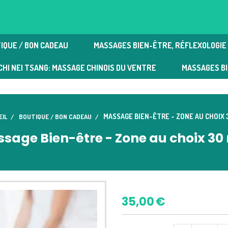
IQUE / BON CADEAU
MASSAGES BIEN-ÊTRE, RÉFLEXOLOGIE 
e plantaire | Massages bien-être
CHI NEI TSANG: MASSAGE CHINOIS DU VENTRE
MASSAGES B
MASSAGE BIEN-ÊTRE - ZONE AU CHOIX 
EIL
BOUTIQUE / BON CADEAU
sage Bien-être - Zone au choix 30
35,00
€