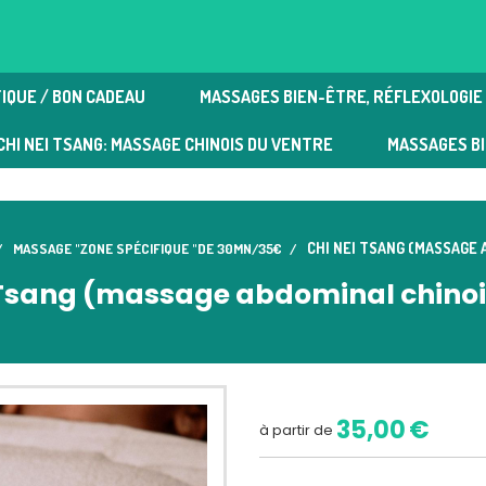
IQUE / BON CADEAU
MASSAGES BIEN-ÊTRE, RÉFLEXOLOGIE 
e plantaire | Massages bien-être
CHI NEI TSANG: MASSAGE CHINOIS DU VENTRE
MASSAGES B
CHI NEI TSANG (MASSAGE
MASSAGE "ZONE SPÉCIFIQUE "DE 30MN/35€
 Tsang (massage abdominal chino
35,00
€
à partir de